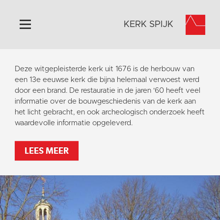
KERK SPIJK
Home
Deze witgepleisterde kerk uit 1676 is de herbouw van
Algemeen
een 13e eeuwse kerk die bijna helemaal verwoest werd
door een brand. De restauratie in de jaren '60 heeft veel
Historie
informatie over de bouwgeschiedenis van de kerk aan
Omgeving
het licht gebracht, en ook archeologisch onderzoek heeft
waardevolle informatie opgeleverd.
Activiteiten
Steun ons
LEES MEER
Contact
Vaktaal