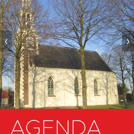
‹
›
AGENDA