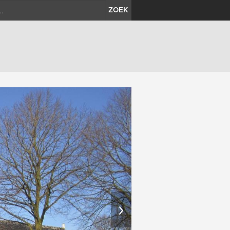
ZOEK
›