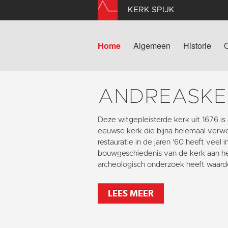
KERK SPIJK
Home
Algemeen
Historie
ANDREASKE
Deze witgepleisterde kerk uit 1676 i
eeuwse kerk die bijna helemaal verw
restauratie in de jaren '60 heeft veel 
bouwgeschiedenis van de kerk aan het
archeologisch onderzoek heeft waarde
LEES MEER