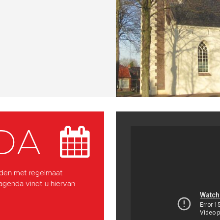
DA
den met regelmaat
 agenda vindt u hiervan