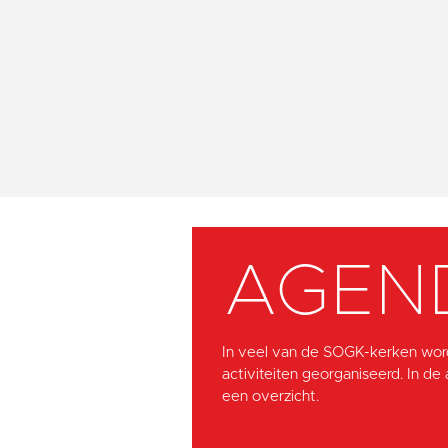
AGEN
In veel van de SOGK-kerken wor
activiteiten georganiseerd. In de
een overzicht.