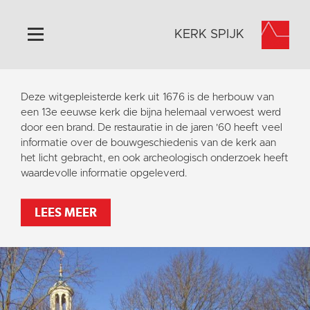
KERK SPIJK
Home
Deze witgepleisterde kerk uit 1676 is de herbouw van
Algemeen
een 13e eeuwse kerk die bijna helemaal verwoest werd
door een brand. De restauratie in de jaren '60 heeft veel
Historie
informatie over de bouwgeschiedenis van de kerk aan
Omgeving
het licht gebracht, en ook archeologisch onderzoek heeft
waardevolle informatie opgeleverd.
Activiteiten
Steun ons
LEES MEER
Contact
Vaktaal