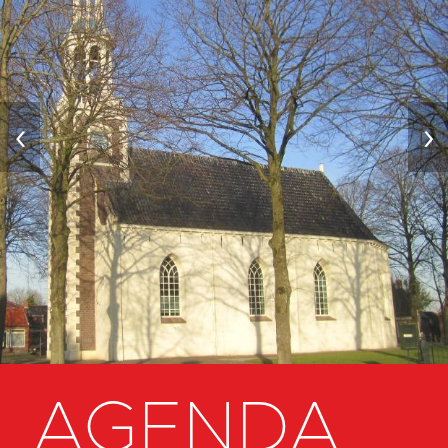
‹
›
AGENDA