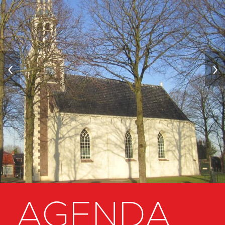
‹
›
AGENDA