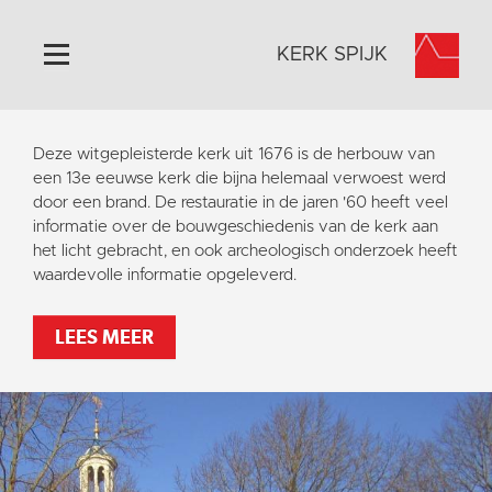
KERK SPIJK
Home
Deze witgepleisterde kerk uit 1676 is de herbouw van
Algemeen
een 13e eeuwse kerk die bijna helemaal verwoest werd
door een brand. De restauratie in de jaren '60 heeft veel
Historie
informatie over de bouwgeschiedenis van de kerk aan
Omgeving
het licht gebracht, en ook archeologisch onderzoek heeft
waardevolle informatie opgeleverd.
Activiteiten
Steun ons
LEES MEER
Contact
Vaktaal