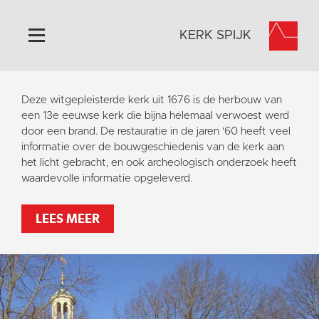
KERK SPIJK
Home
Deze witgepleisterde kerk uit 1676 is de herbouw van
Algemeen
een 13e eeuwse kerk die bijna helemaal verwoest werd
door een brand. De restauratie in de jaren '60 heeft veel
Historie
informatie over de bouwgeschiedenis van de kerk aan
Omgeving
het licht gebracht, en ook archeologisch onderzoek heeft
waardevolle informatie opgeleverd.
Activiteiten
Steun ons
LEES MEER
Contact
Vaktaal