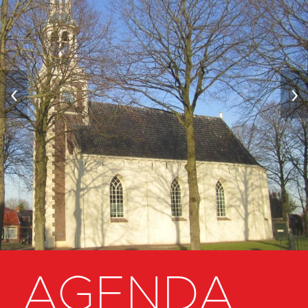
‹
›
AGENDA