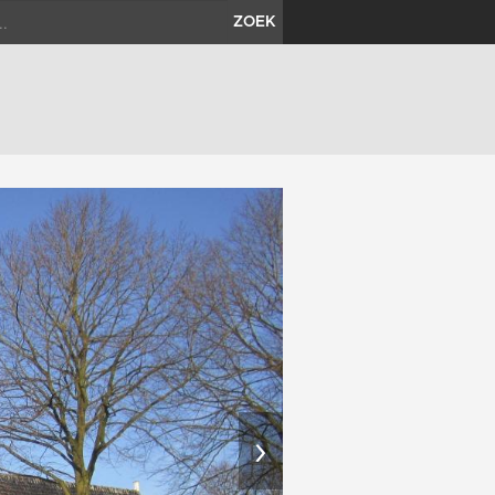
ZOEK
›