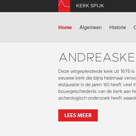
KERK SPIJK
Home
Algemeen
Historie
ANDREASKE
Deze witgepleisterde kerk uit 1676 i
eeuwse kerk die bijna helemaal verw
restauratie in de jaren '60 heeft veel 
bouwgeschiedenis van de kerk aan het
archeologisch onderzoek heeft waarde
LEES MEER