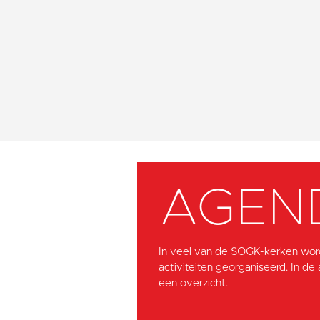
AGEN
In veel van de SOGK-kerken wor
activiteiten georganiseerd. In de
een overzicht.