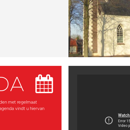
DA
den met regelmaat
 agenda vindt u hiervan