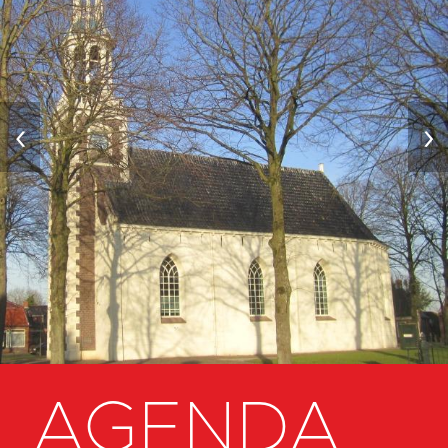
‹
›
AGENDA