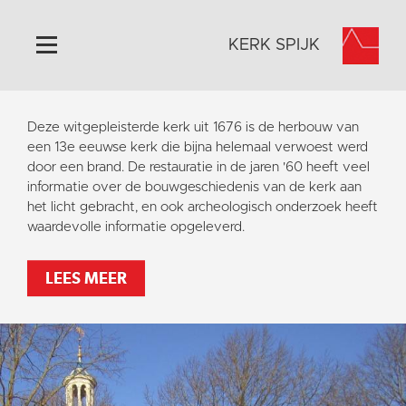
KERK SPIJK
Home
Deze witgepleisterde kerk uit 1676 is de herbouw van
Algemeen
een 13e eeuwse kerk die bijna helemaal verwoest werd
door een brand. De restauratie in de jaren '60 heeft veel
Historie
informatie over de bouwgeschiedenis van de kerk aan
Omgeving
het licht gebracht, en ook archeologisch onderzoek heeft
waardevolle informatie opgeleverd.
Activiteiten
Steun ons
LEES MEER
Contact
Vaktaal