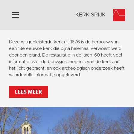
KERK SPIJK
Home
Deze witgepleisterde kerk uit 1676 is de herbouw van
Algemeen
een 13e eeuwse kerk die bijna helemaal verwoest werd
door een brand. De restauratie in de jaren '60 heeft veel
Historie
informatie over de bouwgeschiedenis van de kerk aan
Omgeving
het licht gebracht, en ook archeologisch onderzoek heeft
waardevolle informatie opgeleverd.
Activiteiten
Steun ons
LEES MEER
Contact
Vaktaal