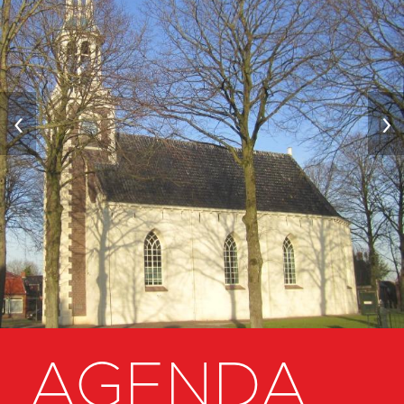
‹
›
AGENDA