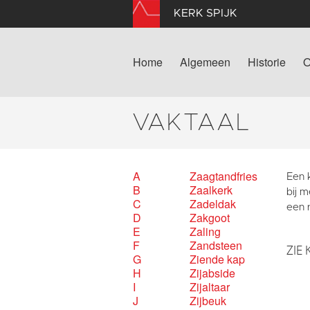
KERK SPIJK
Home
Algemeen
Historie
O
VAKTAAL
A
Zaagtandfries
Een k
B
Zaalkerk
bij 
C
Zadeldak
een 
D
Zakgoot
E
Zaling
F
Zandsteen
ZIE 
G
Ziende kap
H
Zijabside
I
Zijaltaar
J
Zijbeuk