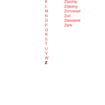
K
Zijschip
L
Zijwang
M
Zonnerad
N
Zuil
O
Zwelwerk
P
Zwik
Q
R
S
T
U
V
W
Z