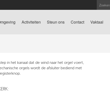
mgeving
Activiteiten
Steun ons
Contact
Vaktaal
lep in het kanaal dat de wind naar het orgel voert,
mechanische orgels wordt de afsluiter bediend met
registerknop.
KERK: