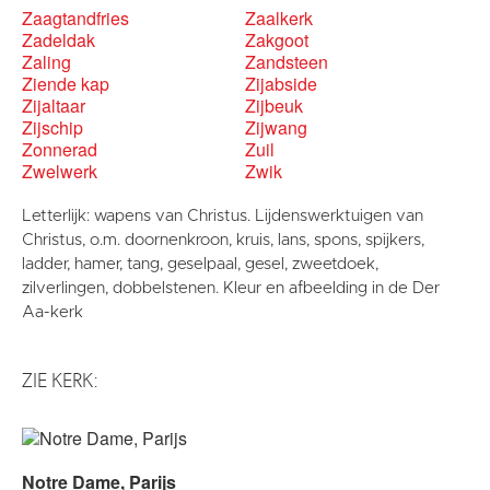
Zaagtandfries
Zaalkerk
Zadeldak
Zakgoot
Zaling
Zandsteen
Ziende kap
Zijabside
Zijaltaar
Zijbeuk
Zijschip
Zijwang
Zonnerad
Zuil
Zwelwerk
Zwik
Letterlijk: wapens van Christus. Lijdenswerktuigen van
Christus, o.m. doornenkroon, kruis, lans, spons, spijkers,
ladder, hamer, tang, geselpaal, gesel, zweetdoek,
zilverlingen, dobbelstenen. Kleur en afbeelding in de Der
Aa-kerk
ZIE KERK:
Notre Dame, Parijs