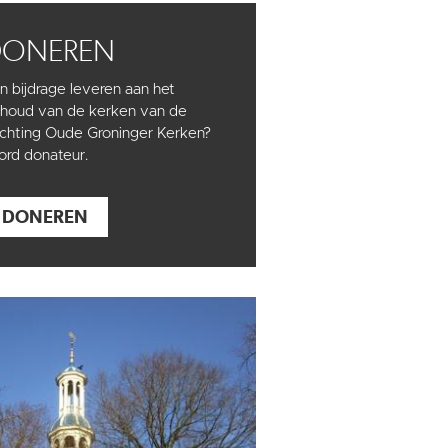
DONEREN
n bijdrage leveren aan het
houd van de kerken van de
ichting Oude Groninger Kerken?
rd donateur.
DONEREN