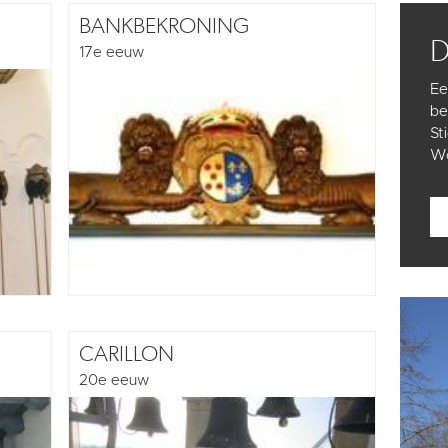
BANKBEKRONING
17e eeuw
Ee
be
St
Wo
CARILLON
20e eeuw