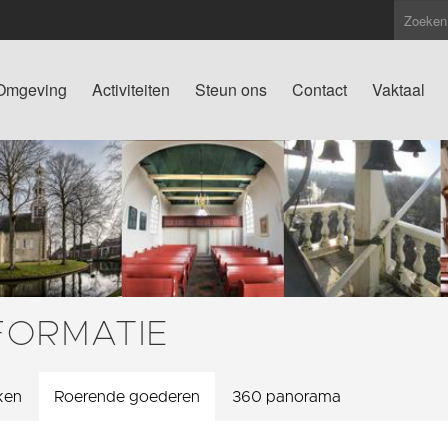
Omgeving
Activiteiten
Steun ons
Contact
Vaktaal
FORMATIE
ken
Roerende goederen
360 panorama